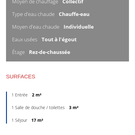
Moyen de chauffage
Collectif
Type d'eau chaude
Chauffe-eau
Moyen d'eau chaude
Individuelle
Eaux usées
Tout à l'égout
Étage
Rez-de-chaussée
SURFACES
1 Entrée
2 m²
1 Salle de douche / toilettes
3 m²
1 Séjour
17 m²