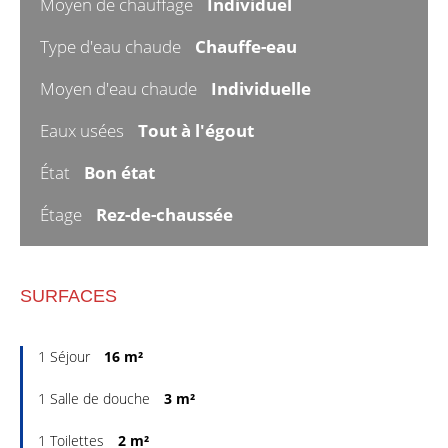
Moyen de chauffage
Individuel
Type d'eau chaude
Chauffe-eau
Moyen d'eau chaude
Individuelle
Eaux usées
Tout à l'égout
État
Bon état
Étage
Rez-de-chaussée
SURFACES
1 Séjour
16 m²
1 Salle de douche
3 m²
1 Toilettes
2 m²