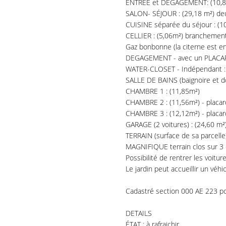
ENTRÉE et DEGAGEMENT: (10,83m
SALON- SÉJOUR : (29,18 m²) deu
CUISINE séparée du séjour : (1
CELLIER : (5,06m²) branchement
Gaz bonbonne (la citerne est en
DEGAGEMENT - avec un PLACARD
WATER-CLOSET - Indépendant : 
SALLE DE BAINS (baignoire et d
CHAMBRE 1 : (11,85m²)
CHAMBRE 2 : (11,56m²) - placar
CHAMBRE 3 : (12,12m²) - placar
GARAGE (2 voitures) : (24,60 m²)
TERRAIN (surface de sa parcelle
MAGNIFIQUE terrain clos sur 3 c
Possibilité de rentrer les voitur
Le jardin peut accueillir un véh
Cadastré section 000 AE 223 p
DETAILS
ÉTAT : à rafraichir