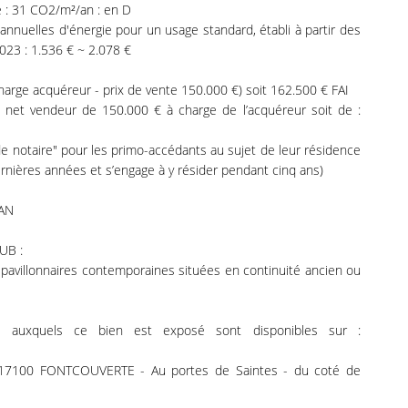
e : 31 CO2/m²/an : en D
nuelles d'énergie pour un usage standard, établi à partir des
2023 : 1.536 € ~ 2.078 €
harge acquéreur - prix de vente 150.000 €) soit 162.500 € FAI
le net vendeur de 150.000 € à charge de l’acquéreur soit de :
de notaire" pour les primo-accédants au sujet de leur résidence
rnières années et s’engage à y résider pendant cinq ans)
 AN
UB :
 pavillonnaires contemporaines situées en continuité ancien ou
es auxquels ce bien est exposé sont disponibles sur :
- 17100 FONTCOUVERTE - Au portes de Saintes - du coté de