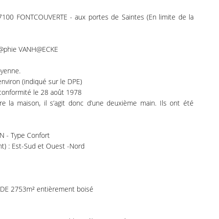
17100 FONTCOUVERTE - aux portes de Saintes (En limite de la
 S@phie VANH@ECKE
oyenne.
nviron (indiqué sur le DPE)
conformité le 28 août 1978
re la maison, il s’agit donc d’une deuxième main. Ils ont été
 - Type Confort
nt) : Est-Sud et Ouest -Nord
DE 2753m² entièrement boisé