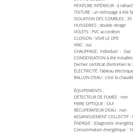
PEINTURE INTÉRIEUR : à rafraich
TOITURE : un nettoyage à été fa
ISOLATION DES COMBLES : 35 cm 
HUISSERIES : double vitrage
VOLETS : PVC accordéon
CLOISON : VOIR LE DPE
VMC : oui
CHAUFFAGE: Individuel - Gaz
CONDENSATION à été installée l
Dernier certificat d’entretien l
ÉLECTRICITÉ: Tableau électriqu
BALLON D’EAU : c’est la chaudiè
ÉQUIPEMENTS :
DÉTECTEUR DE FUMÉE : non
FIBRE OPTIQUE : OUI
RÉCUPÉRATEUR D’EAU : non
ASSAINISSEMENT COLLECTIF - tou
ÉNERGIE : (Diagnostic énergétiq
Consommation énergétique : 1