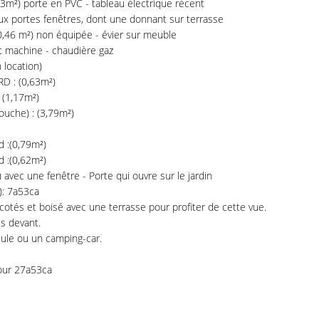
²) porte en PVC - tableau électrique récent
x portes fenêtres, dont une donnant sur terrasse
0,46 m²) non équipée - évier sur meuble
 machine - chaudière gaz
 location)
 : (0,63m²)
(1,17m²)
ouche) : (3,79m²)
d :(0,79m²)
d :(0,62m²)
 avec une fenêtre - Porte qui ouvre sur le jardin
): 7a53ca
otés et boisé avec une terrasse pour profiter de cette vue.
es devant.
icule ou un camping-car.
our 27a53ca