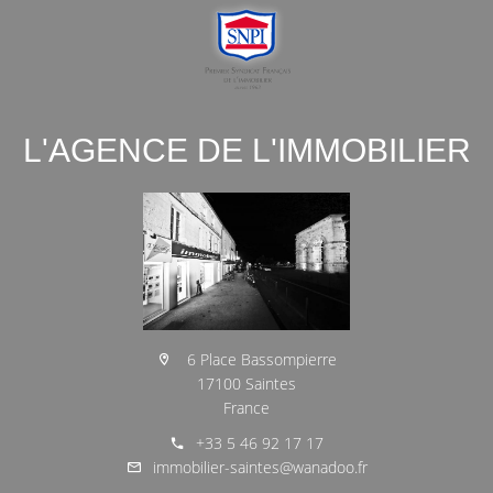
L'AGENCE DE L'IMMOBILIER
6 Place Bassompierre
17100 Saintes
France
+33 5 46 92 17 17
immobilier-saintes@wanadoo.fr